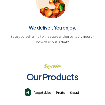
We deliver. You enjoy.
Save yourself a trip to the store and enjoy tasty meals –
how delicious is that?
Discover
Our Products
All
Vegetables
Fruits
Bread