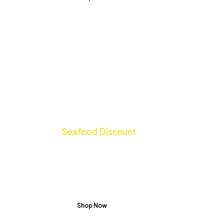
Seafood Discount
Get $15.55 Off
All Products
Shop Now