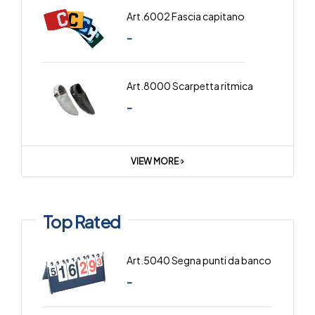
Art.6002 Fascia capitano
-
Art.8000 Scarpetta ritmica
-
VIEW MORE
Top Rated
Art.5040 Segna punti da banco
-