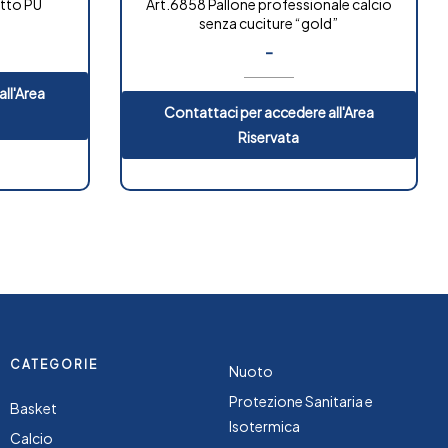
etto PU
Art.6858 Pallone professionale calcio
senza cuciture “gold”
-
ll'Area
Contattaci per accedere all'Area
Riservata
CATEGORIE
Nuoto
Protezione Sanitaria e
Basket
Isotermica
Calcio