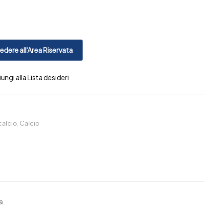
dere all'Area Riservata
ungi alla Lista desideri
calcio
,
Calcio
a.