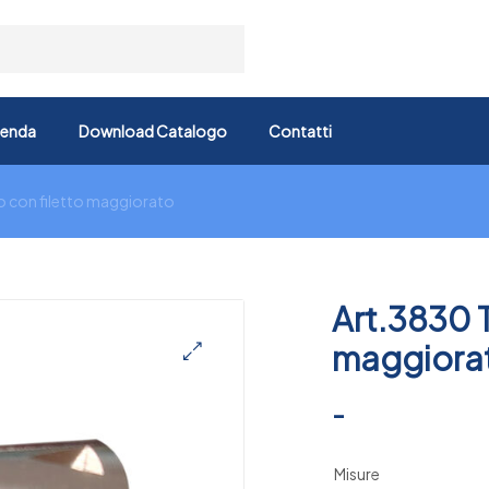
ienda
Download Catalogo
Contatti
o con filetto maggiorato
Art.3830 T
maggiora
🔍
-
Misure