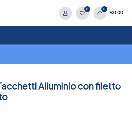
0
0
€
0.00
acchetti Alluminio con filetto
.
PREV
NEXT
to