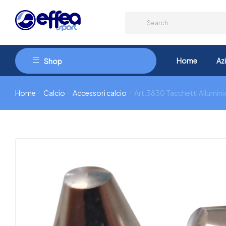
Home
Az
Shop
Home
Calcio
Accessori calcio
Art.3830 Tacchetti Allumini