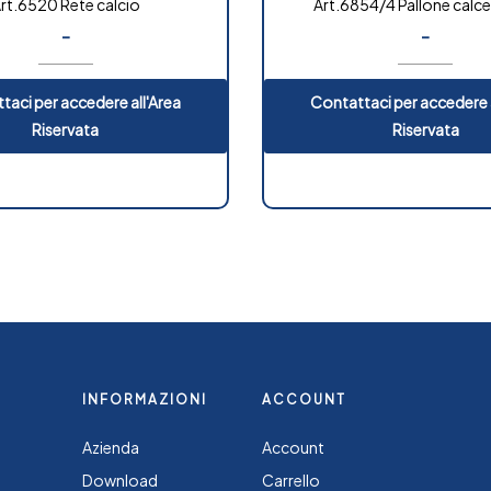
rt.6520 Rete calcio
Art.6854/4 Pallone calc
-
-
taci per accedere all'Area
Contattaci per accedere a
Riservata
Riservata
INFORMAZIONI
ACCOUNT
Azienda
Account
Download
Carrello