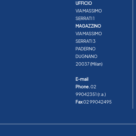
UFFICIO
VIA MASSIMO
SERRATI 1
MAGAZZINO
VIA MASSIMO
SERRATI 3
PADERNO
DUGNANO
20037 (Milan)
E-mail
Phone.
02
99042351
(r.a.)
Fax
02 99042495