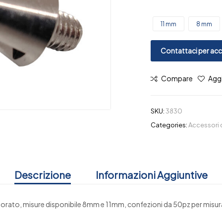
11 mm
8 mm
Contattaci per acce
Compare
Aggi
SKU:
3830
Categories:
Accessori 
Descrizione
Informazioni Aggiuntive
giorato, misure disponibile 8mm e 11mm, confezioni da 50pz per misur