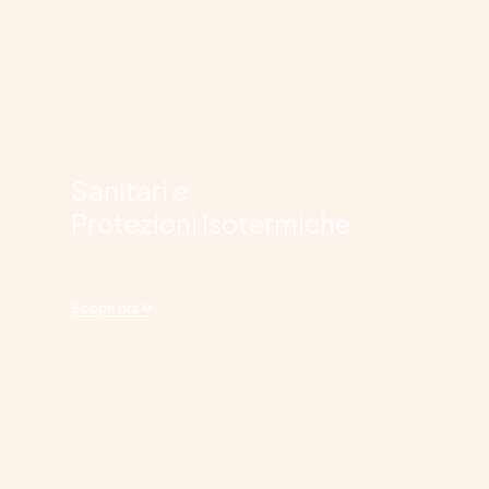
Sanitari e
Protezioni Isotermiche
Scopri ora