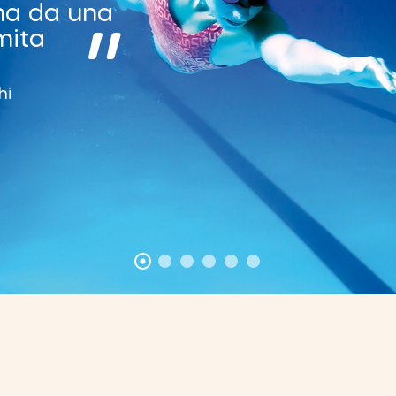
 ma da una
"
mita
hi