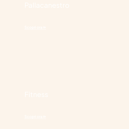
Pallacanestro
Scopri ora
Fitness
Scopri ora