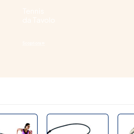
Tennis
da Tavolo
Scopri ora