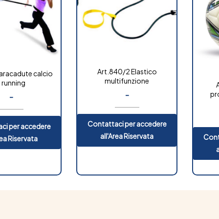
Art.840/2 Elastico
aracadute calcio
multifunzione
 running
-
pr
-
sen
OUT OF
STOCK
Contattaci per accedere
ci per accedere
all'Area Riservata
Cont
rea Riservata