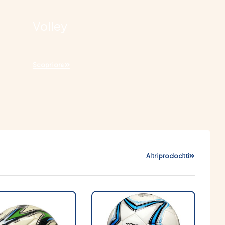
Volley
Scopri ora
Altri prododtti