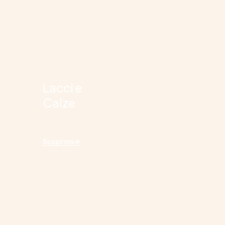
Lacci e
Calze
Scopri ora