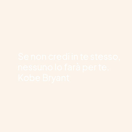
Se non credi in te stesso,
nessuno lo farà per te.
Kobe Bryant