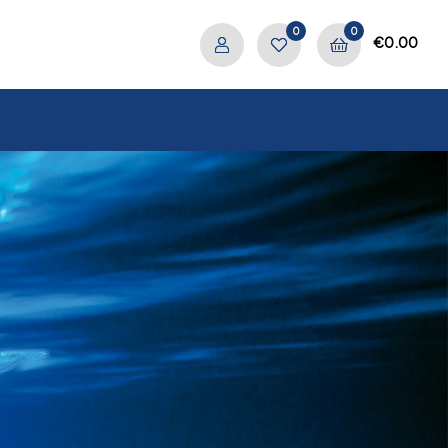
0
0
€
0.00