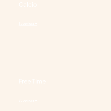
Calcio
Scopri ora
Free Time
Scopri ora