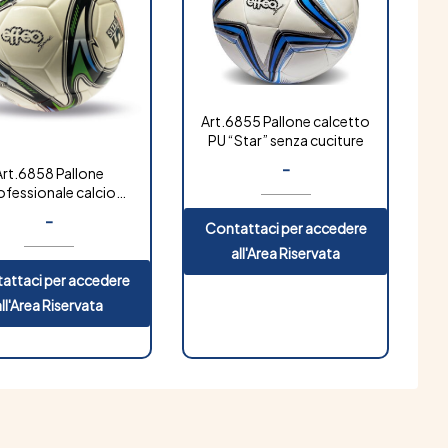
Art.6855 Pallone calcetto
PU “Star” senza cuciture
-
Art.6858 Pallone
ofessionale calcio
za cuciture “gold”
-
Contattaci per accedere
all'Area Riservata
attaci per accedere
all'Area Riservata