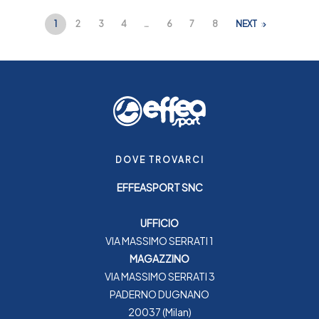
1
2
3
4
…
6
7
8
NEXT
DOVE TROVARCI
EFFEASPORT SNC
UFFICIO
VIA MASSIMO SERRATI 1
MAGAZZINO
VIA MASSIMO SERRATI 3
PADERNO DUGNANO
20037 (Milan)