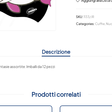
Aggiungi alla Lista 
SKU:
1133/JR
Categories:
Cuffie
,
Nuo
Descrizione
ntasie assortite. Imballi da 12 pezzi
Prodotti correlati