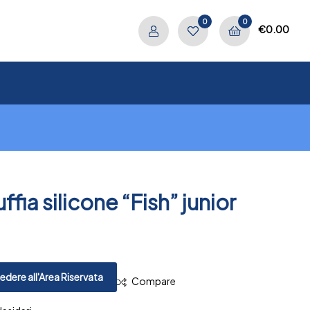
0
0
€
0.00
ffia silicone “Fish” junior
.
PREV
NEXT
dere all'Area Riservata
Compare