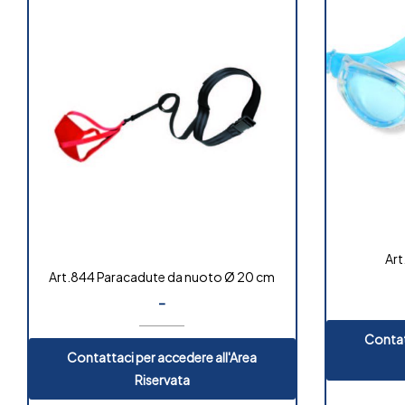
Art
Art.844 Paracadute da nuoto Ø 20 cm
-
Contat
Contattaci per accedere all'Area
Riservata