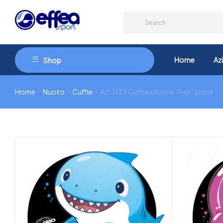
Home
Az
Shop
Home
Nuoto
Cuffie
Art.1133 Cuffia silicone “Fish” junior