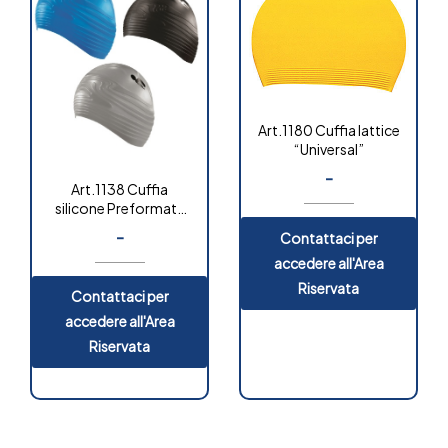
Art.1180 Cuffia lattice
“Universal”
-
Art.1138 Cuffia
silicone Preformata
“sculpted”
-
Contattaci per
accedere all'Area
Riservata
Contattaci per
accedere all'Area
Riservata