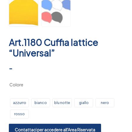
Art.1180 Cuffia lattice
“Universal”
-
Colore
azzurro
bianco
blu notte
giallo
nero
rosso
Contattaci per accedere all'Area Riservata