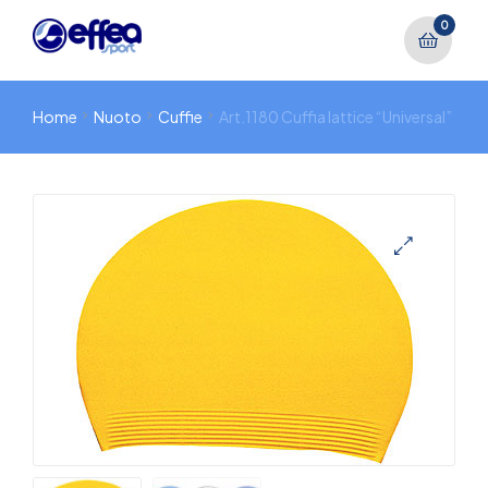
0
Home
Nuoto
Cuffie
Art.1180 Cuffia lattice “Universal”
🔍