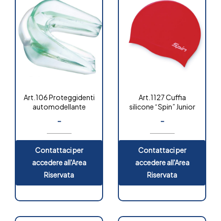
Art.106 Proteggidenti
Art.1127 Cuffia
automodellante
silicone “Spin” Junior
-
-
OUT OF
STOCK
Contattaci per
Contattaci per
accedere all'Area
accedere all'Area
Riservata
Riservata