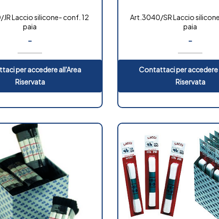
JR Laccio silicone- conf. 12
Art.3040/SR Laccio silicone
paia
paia
-
-
taci per accedere all'Area
Contattaci per accedere 
Riservata
Riservata