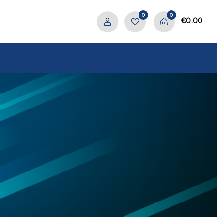
0
0
€
0.00