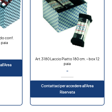
do conf.
 paia
Art.3180 Laccio Piatto 180 cm. – box 12
paia
all'Area
-
Contattaci per accedere all'Area
Riservata