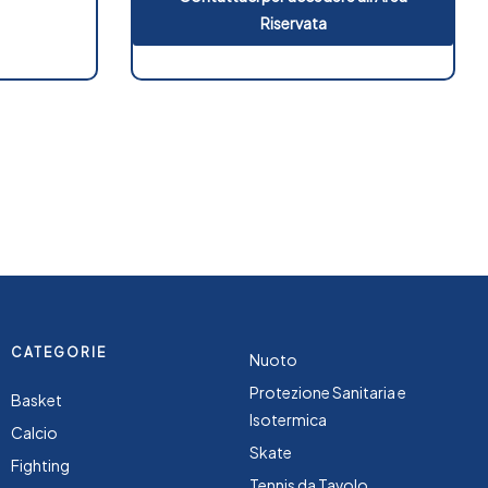
Riservata
CATEGORIE
Nuoto
Protezione Sanitaria e
Basket
Isotermica
Calcio
Skate
Fighting
Tennis da Tavolo