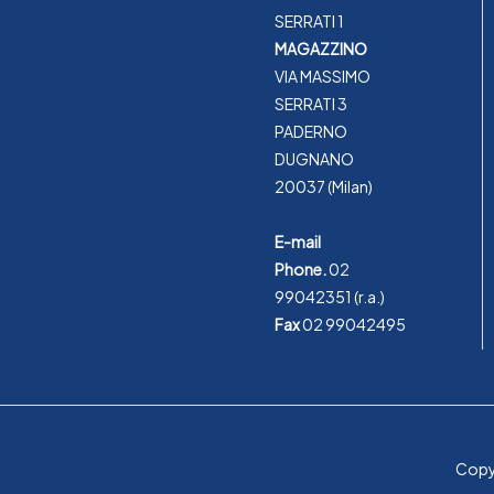
SERRATI 1
MAGAZZINO
VIA MASSIMO
SERRATI 3
PADERNO
DUGNANO
20037 (Milan)
E-mail
Phone.
02
99042351
(r.a.)
Fax
02 99042495
Copyr