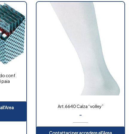
do conf.
4 paia
Art.6640 Calza “volley”
all'Area
-
Contattaci per accedere all'Area