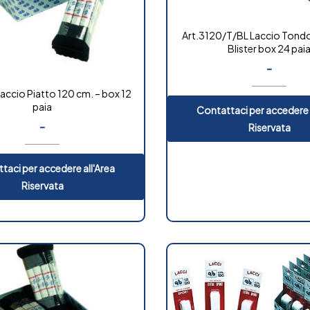
Art.3120/T/BL Laccio Tondo
Blister box 24 pai
-
accio Piatto 120 cm. – box 12
paia
Contattaci per accedere 
-
Riservata
taci per accedere all'Area
Riservata