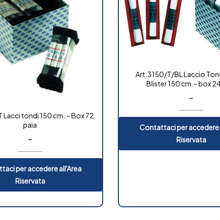
Art.3150/T/BL Laccio Ton
Blister 150 cm.– box 24
-
 Lacci tondi 150 cm. – Box 72
paia
Contattaci per accedere 
-
Riservata
taci per accedere all'Area
Riservata