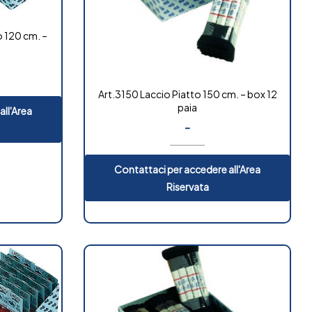
 120 cm. –
a
Art.3150 Laccio Piatto 150 cm. – box 12
paia
all'Area
-
Contattaci per accedere all'Area
Riservata