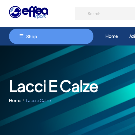
Home
Az
Shop
Lacci E Calze
Home
Lacci e Calze