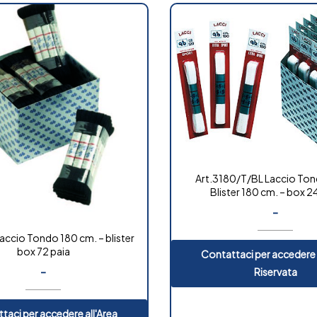
Art.3180/T/BL Laccio Ton
Blister 180 cm. – box 2
-
accio Tondo 180 cm. – blister
box 72 paia
Contattaci per accedere 
-
Riservata
taci per accedere all'Area