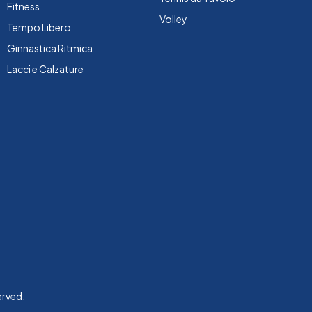
Fitness
Volley
Tempo Libero
Ginnastica Ritmica
Lacci e Calzature
erved.