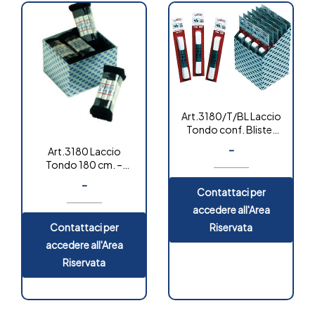
Art.3180/T/BL Laccio
Tondo conf. Blister
180 cm. – box 24 paia
-
Art.3180 Laccio
Tondo 180 cm. –
blister box 72 paia
-
Contattaci per
accedere all'Area
Contattaci per
Riservata
accedere all'Area
Riservata