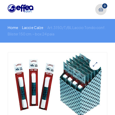
0
Home
Lacci e Calze
Art.3150/T/BL Laccio Tondo conf.
Blister 150 cm.– box 24 paia
🔍