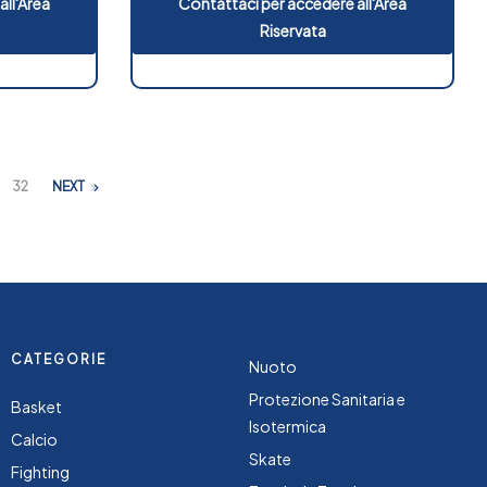
all'Area
Contattaci per accedere all'Area
Riservata
32
NEXT
CATEGORIE
Nuoto
Protezione Sanitaria e
Basket
Isotermica
Calcio
Skate
Fighting