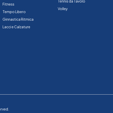
Tennis da Tavolo
Fitness
Volley
Tempo Libero
Ginnastica Ritmica
Lacci e Calzature
erved.