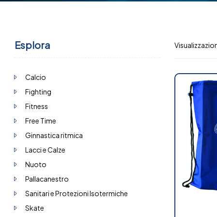
Esplora
Visualizzazion
Calcio
Fighting
Fitness
Free Time
Ginnastica ritmica
Lacci e Calze
Nuoto
Pallacanestro
Sanitari e Protezioni Isotermiche
Skate