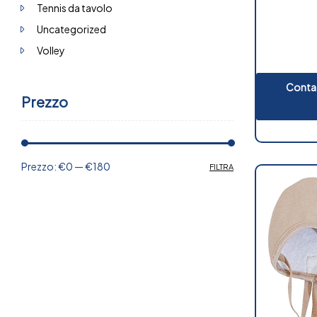
Tennis da tavolo
Uncategorized
Volley
Contat
Prezzo
Prezzo:
€0
—
€180
FILTRA