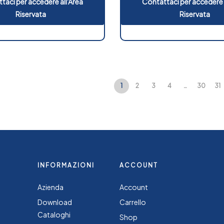
taci per accedere all'Area
Contattaci per accedere 
Riservata
Riservata
1
2
3
4
…
30
31
INFORMAZIONI
ACCOUNT
Azienda
Account
Download
Carrello
Cataloghi
Shop