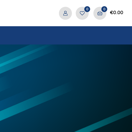
0
0
€
0.00