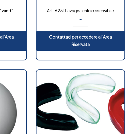
 “wind”
Art. 6231 Lavagna calcio riscrivibile
-
all'Area
Contattaci per accedere all'Area
Riservata