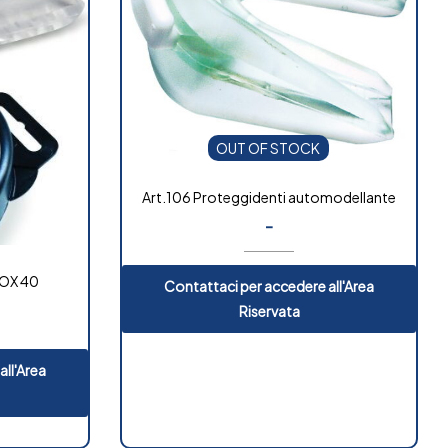
OUT OF STOCK
Art.106 Proteggidenti automodellante
-
FOX 40
Contattaci per accedere all'Area
Riservata
all'Area