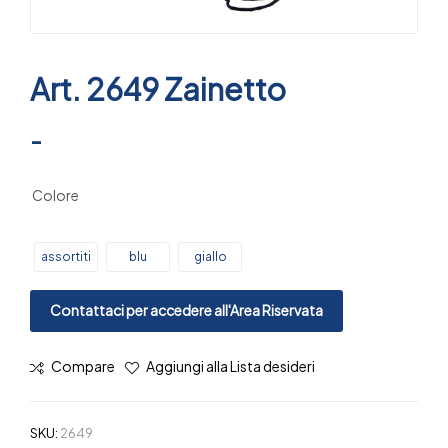
Art. 2649 Zainetto
-
Colore
assortiti
blu
giallo
Contattaci per accedere all'Area Riservata
Compare
Aggiungi alla Lista desideri
SKU:
2649