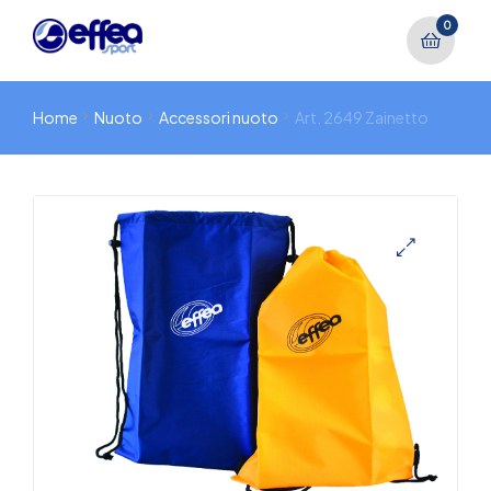
0
Home
Nuoto
Accessori nuoto
Art. 2649 Zainetto
🔍