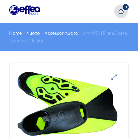
0
Home
Nuoto
Accessori nuoto
Art.495/1 Pinna Corta
“comfort” Junior
🔍