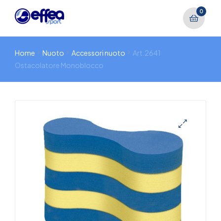
0
Home
Nuoto
Accessori nuoto
Art.2641
Ostacolatore Monoblocco
🔍