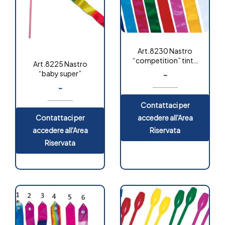
Art.8230 Nastro
“competition” tinta
Art.8225 Nastro
unita
“baby super”
-
-
Contattaci per
accedere all'Area
Contattaci per
Riservata
accedere all'Area
Riservata