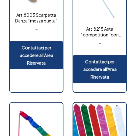
Art.8005 Scarpetta
Danza “mezza punta”
-
Art.8215 Asta
“competition” con
moschettone
-
Contattaci per
accedere all'Area
Contattaci per
Riservata
accedere all'Area
Riservata