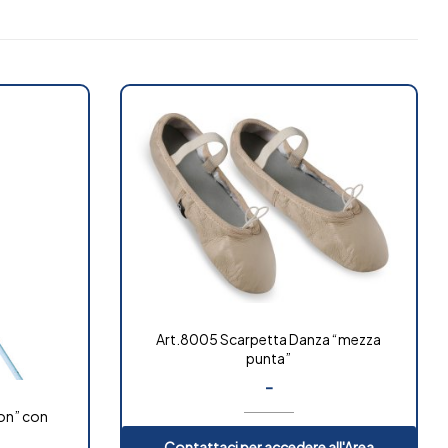
Art.8005 Scarpetta Danza “mezza
punta”
-
on” con
Contattaci per accedere all'Area