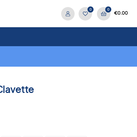
0
0
€
0.00
Clavette
.
PREV
NEXT