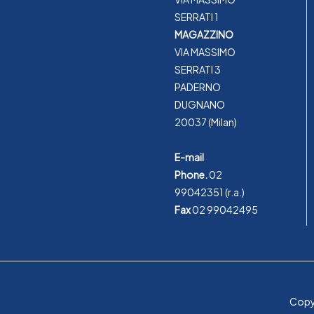
SERRATI 1
MAGAZZINO
VIA MASSIMO
SERRATI 3
PADERNO
DUGNANO
20037 (Milan)
E-mail
Phone.
02
99042351
(r.a.)
Fax
02 99042495
Copyr