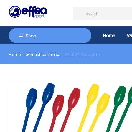
Home
Az
Shop
Home
Ginnastica ritmica
Art.8244 Clavette