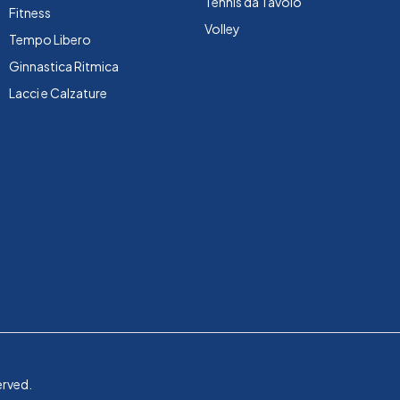
Tennis da Tavolo
Fitness
Volley
Tempo Libero
Ginnastica Ritmica
Lacci e Calzature
erved.