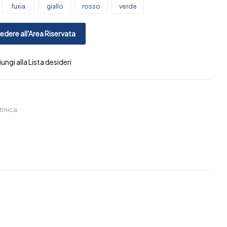
fuxia
giallo
rosso
verde
dere all'Area Riservata
ungi alla Lista desideri
itmica