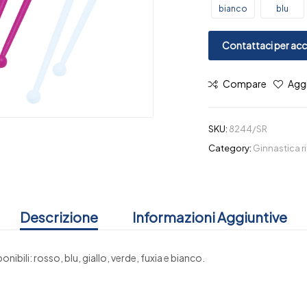
bianco
blu
Contattaci per acce
Compare
Aggi
SKU:
8244/SR
Category:
Ginnastica r
Descrizione
Informazioni Aggiuntive
onibili: rosso, blu, giallo, verde, fuxia e bianco.