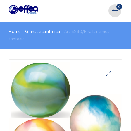
0
Home
Ginnastica ritmica
Art.8280/F Palla ritmica
fantasia
🔍