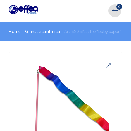
0
Home
Ginnastica ritmica
Art.8225 Nastro “baby super”
🔍