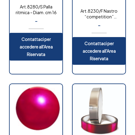
Art.8280/S Palla
Art.8230/F Nastro
ritmica – Diam. cm 16
“competition”
-
fantasia
-
Contattaci per
Contattaci per
accedere all'Area
accedere all'Area
Riservata
Riservata