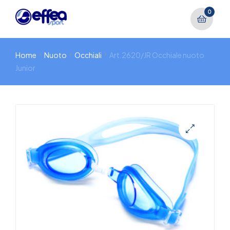
0
Home
Nuoto
Occhiali
Art.2620/JR Occhiale nuoto
Junior
🔍