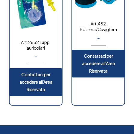
Art.482
Polsiera/Cavigliera
per acquagym
-
Art.2632 Tappi
auricolari
Contattaci per
-
OUT OF
accedere all'Area
STOCK
Riservata
Contattaci per
accedere all'Area
Riservata