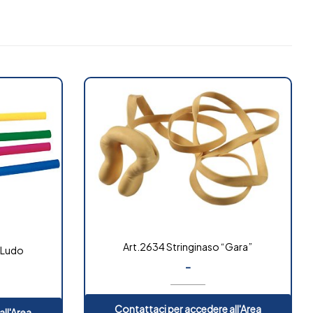
Art.2634 Stringinaso “Gara”
 Ludo
-
Contattaci per accedere all'Area
ll'Area