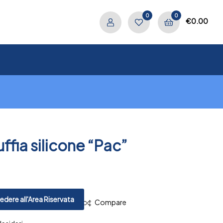
0
0
€
0.00
uffia silicone “Pac”
.
PREV
NEXT
dere all'Area Riservata
Compare