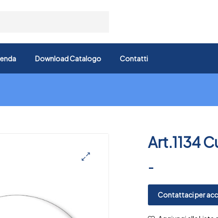
ienda
Download Catalogo
Contatti
Art.1134 C
-
🔍
Contattaci per acce