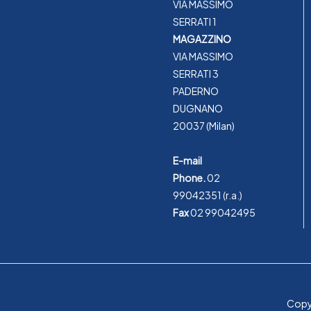
VIA MASSIMO
SERRATI 1
MAGAZZINO
VIA MASSIMO
SERRATI 3
PADERNO
DUGNANO
20037 (Milan)
E-mail
Phone.
02
99042351
(r.a.)
Fax
02 99042495
Copyr