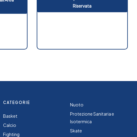
Riservata
CATEGORIE
Nuoto
Protezione Sanitaria e
Basket
Isotermica
Calcio
Skate
Fighting