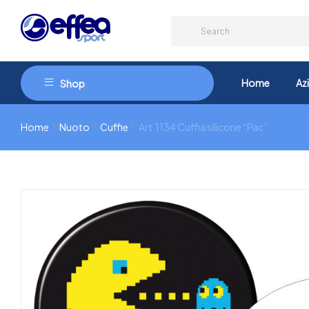
Home
Az
Shop
Home
Nuoto
Cuffie
Art.1134 Cuffia silicone “Pac”