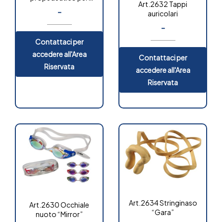
Art.2632 Tappi
nuoto
-
auricolari
-
OUT OF
STOCK
Contattaci per
accedere all'Area
Contattaci per
Riservata
accedere all'Area
Riservata
Art.2634 Stringinaso
Art.2630 Occhiale
“Gara”
nuoto “Mirror”