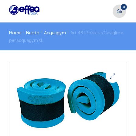
0
Home
Nuoto
Acquagym
Art.481 Polsiera/Cavigliera
per acquagym XL
🔍