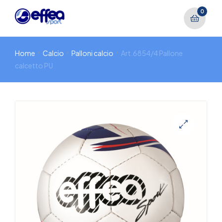
0
Home
Calcio
Palloni calcio
Art.6854/4 Pallone
calcetto PU
🔍