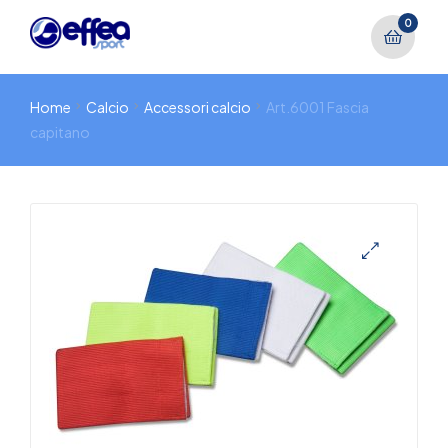
0
Home
Calcio
Accessori calcio
Art.6001 Fascia
capitano
🔍