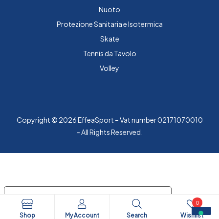
Nuoto
Protezione Sanitaria e Isotermica
Skate
Tennis da Tavolo
Volley
Copyright © 2026 EffeaSport – Vat number 02171070010
– All Rights Reserved.
Le tue preferenze relative alla privacy
0
Informativa sulla raccolta
Shop
My Account
Search
Wishlist