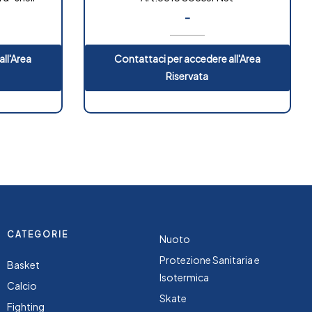
-
ll'Area
Contattaci per accedere all'Area
Riservata
CATEGORIE
Nuoto
Protezione Sanitaria e
Basket
Isotermica
Calcio
Skate
Fighting