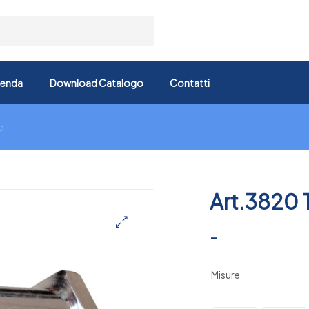
ienda
Download Catalogo
Contatti
o
Art.3820 T
-
🔍
Misure