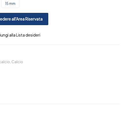
15 mm
dere all'Area Riservata
ungi alla Lista desideri
calcio
,
Calcio