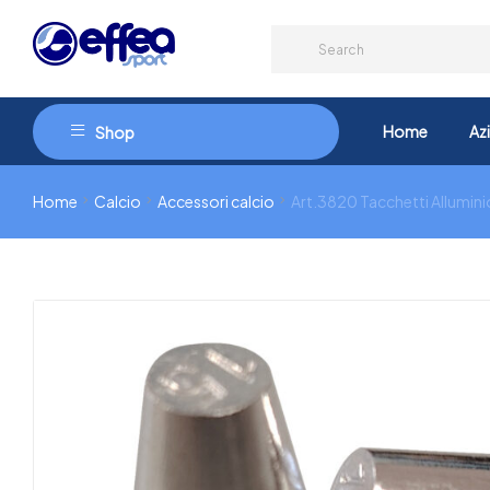
Home
Az
Shop
Home
Calcio
Accessori calcio
Art.3820 Tacchetti Allumini