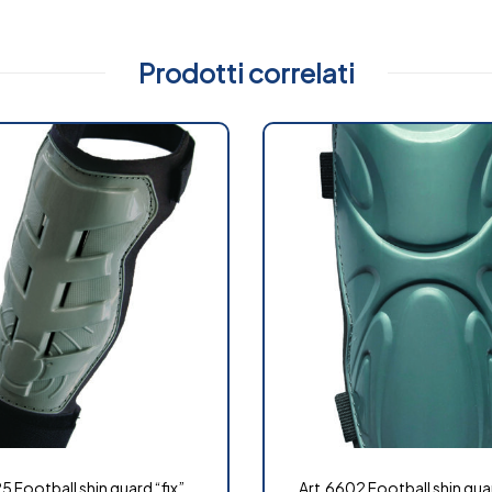
Prodotti correlati
5 Football shin guard “fix”
Art.6602 Football shin guar