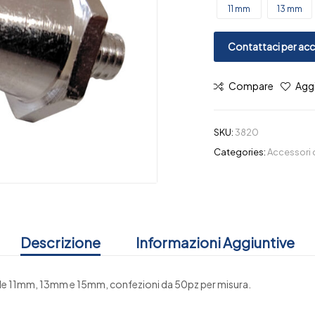
11 mm
13 mm
Contattaci per acce
Compare
Aggi
SKU:
3820
Categories:
Accessori 
Descrizione
Informazioni Aggiuntive
ibile 11mm, 13mm e 15mm, confezioni da 50pz per misura.