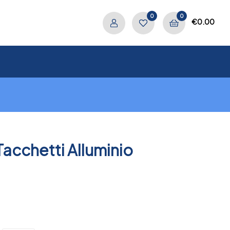
0
0
€
0.00
acchetti Alluminio
.
PREV
NEXT