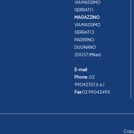
VIA MASSIMO
SERRATI 1
MAGAZZINO
VIA MASSIMO
SERRATI 3
PADERNO
DUGNANO
20037 (Milan)
E-mail
Phone.
02
99042351
(r.a.)
Fax
02 99042495
Copyr