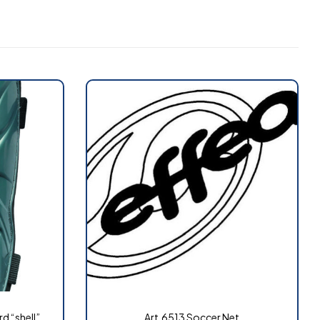
d “shell”
Art.6513 Soccer Net