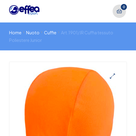
0
Home
Nuoto
Cuffie
Art.1901/JR Cuffia tessuto
Poliestere Junior
🔍