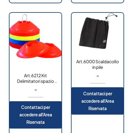
Art.6000 Scaldacollo
in pile
-
Art.6212 Kit
Delimitatori spazio
“classic”
-
Contattaci per
accedere all'Area
Contattaci per
Riservata
accedere all'Area
Riservata