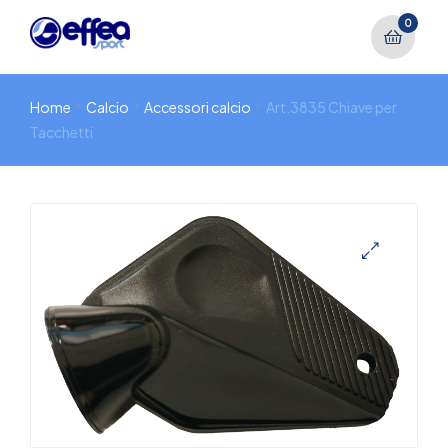
0
Home
Calcio
Accessori calcio
Art.3835 Chiave per
Tacchetti
🔍