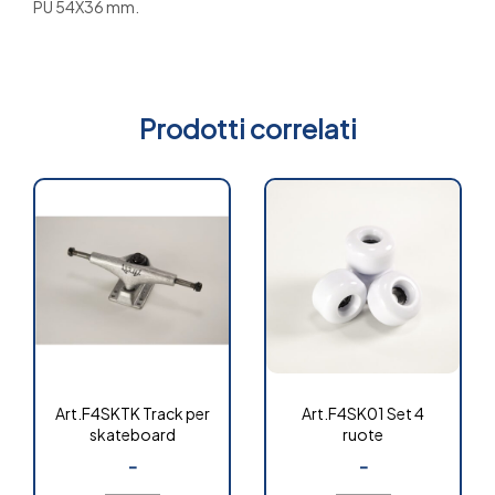
PU 54X36 mm.
Prodotti correlati
Art.F4SKTK Track per
Art.F4SK01 Set 4
skateboard
ruote
-
-