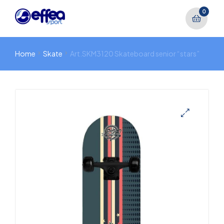
0
Home
Skate
Art.SKM3120 Skateboard senior “stars”
🔍