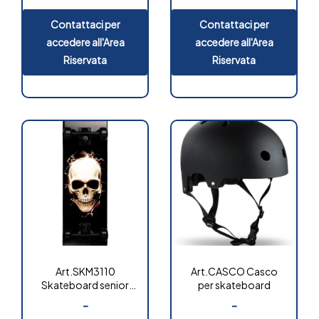
Contattaci per
Contattaci per
accedere all'Area
accedere all'Area
Riservata
Riservata
Art.SKM3110
Art.CASCO Casco
Skateboard senior
per skateboard
“dark”
-
-