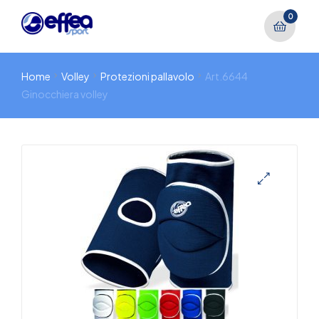
0
Home
Volley
Protezioni pallavolo
Art.6644
Ginocchiera volley
🔍