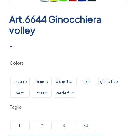
Art.6644 Ginocchiera
volley
-
Colore
azzurro
bianco
blu notte
fuxia
giallo fluo
nero
rosso
verde fluo
Taglia
L
M
S
XS