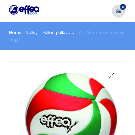
0
Home
Volley
Palloni pallavolo
Art.6835 Pallone volley
“flag”
🔍