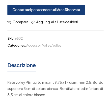
Contattaci per accedere all'Area Riservata
Compare
Aggiungi alla Lista desideri
SKU:
6532
Categories:
Accessori Volley
,
Volley
Descrizione
Rete volley PE ritorto mis. mt 9,75 x 1 – diam. mm 2,5. Bordo
superiore 5 cm di colore bianco. Bordi laterali ed inferiore di
3,5 cm di colore bianco.