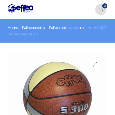
0
Home
Pallacanestro
Palloni pallacanestro
Art.6868/7
Pallone basket n°7
🔍