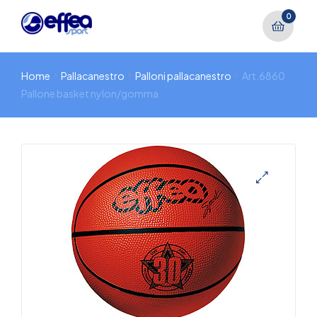
0
Home
Pallacanestro
Palloni pallacanestro
Art.6860
Pallone basket nylon/gomma
🔍