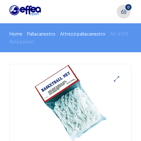
0
Home
Pallacanestro
Attrezzi pallacanestro
Art.6105
Rete basket
🔍