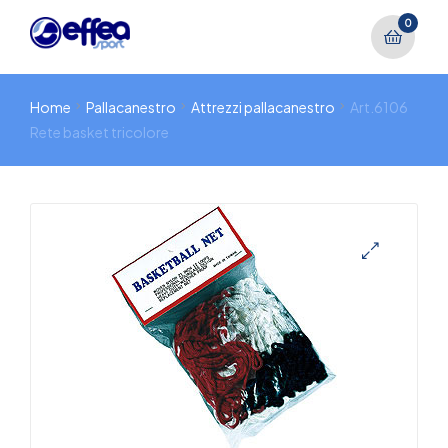
0
Home
Pallacanestro
Attrezzi pallacanestro
Art.6106
Rete basket tricolore
🔍