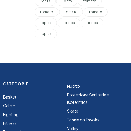
Posts
Posts
tomato
tomato
tomato
tomato
Topics
Topics
Topics
Topics
CATEGORIE
Nuoto
Protezione Sanitaria e
Basket
Isotermica
Calcio
Skate
Fighting
Tennis da Tavolo
Fitness
Volley