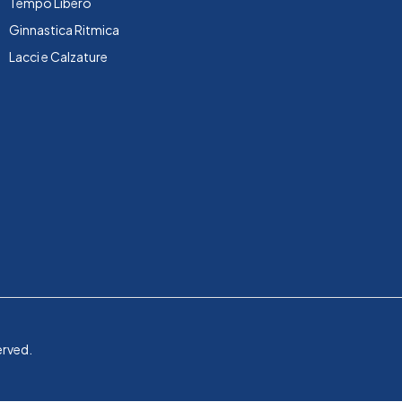
Tempo Libero
Ginnastica Ritmica
Lacci e Calzature
erved.