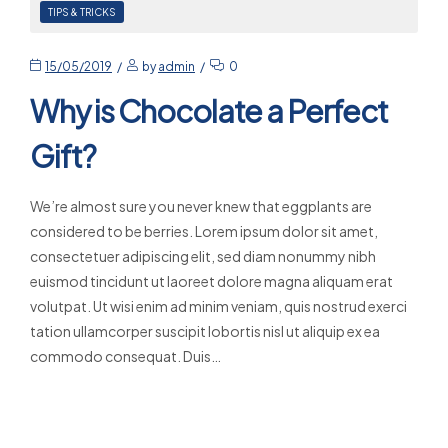
TIPS & TRICKS
15/05/2019
by
admin
0
Why is Chocolate a Perfect
Gift?
We’re almost sure you never knew that eggplants are
considered to be berries. Lorem ipsum dolor sit amet,
consectetuer adipiscing elit, sed diam nonummy nibh
euismod tincidunt ut laoreet dolore magna aliquam erat
volutpat. Ut wisi enim ad minim veniam, quis nostrud exerci
tation ullamcorper suscipit lobortis nisl ut aliquip ex ea
commodo consequat. Duis…
Read More