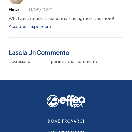
Elicia
11/08/2020
What a nice article. It keeps me reading more and more!
Accedi per rispondere
Lascia Un Commento
Devi essere
connesso
per inviare un commento.
DOVE TROVARCI