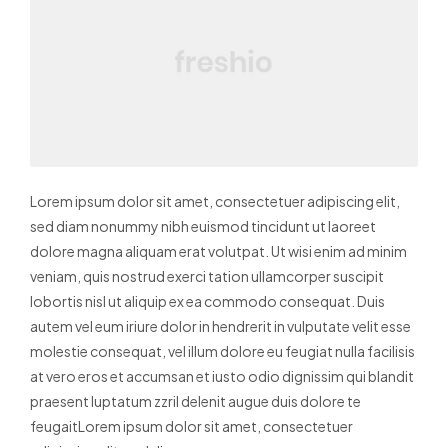
Lorem ipsum dolor sit amet, consectetuer adipiscing elit,
sed diam nonummy nibh euismod tincidunt ut laoreet
dolore magna aliquam erat volutpat. Ut wisi enim ad minim
veniam, quis nostrud exerci tation ullamcorper suscipit
lobortis nisl ut aliquip ex ea commodo consequat. Duis
autem vel eum iriure dolor in hendrerit in vulputate velit esse
molestie consequat, vel illum dolore eu feugiat nulla facilisis
at vero eros et accumsan et iusto odio dignissim qui blandit
praesent luptatum zzril delenit augue duis dolore te
feugaitLorem ipsum dolor sit amet, consectetuer