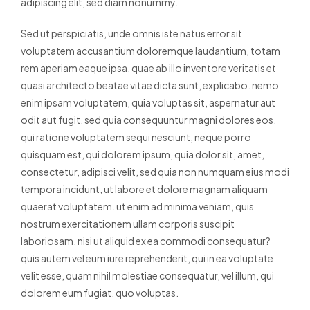
adipiscing elit, sed diam nonummy.
Sed ut perspiciatis, unde omnis iste natus error sit
voluptatem accusantium doloremque laudantium, totam
rem aperiam eaque ipsa, quae ab illo inventore veritatis et
quasi architecto beatae vitae dicta sunt, explicabo. nemo
enim ipsam voluptatem, quia voluptas sit, aspernatur aut
odit aut fugit, sed quia consequuntur magni dolores eos,
qui ratione voluptatem sequi nesciunt, neque porro
quisquam est, qui dolorem ipsum, quia dolor sit, amet,
consectetur, adipisci velit, sed quia non numquam eius modi
tempora incidunt, ut labore et dolore magnam aliquam
quaerat voluptatem. ut enim ad minima veniam, quis
nostrum exercitationem ullam corporis suscipit
laboriosam, nisi ut aliquid ex ea commodi consequatur?
quis autem vel eum iure reprehenderit, qui in ea voluptate
velit esse, quam nihil molestiae consequatur, vel illum, qui
dolorem eum fugiat, quo voluptas.