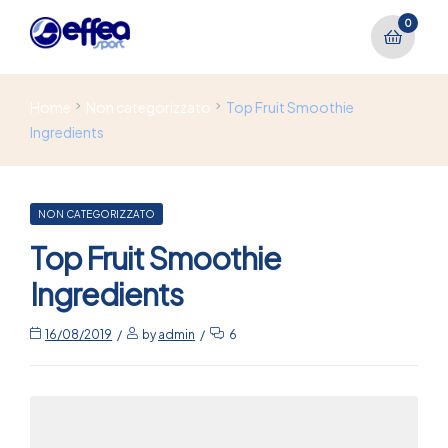
0
Home
Non categorizzato
Top Fruit Smoothie
Ingredients
NON CATEGORIZZATO
Top Fruit Smoothie
Ingredients
16/08/2019
by
admin
6