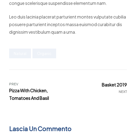
congue scelerisque suspendisse elementum nam.
Leo duis lacinia placerat parturient montes vulputate cubilia
posuere parturient inceptos massa euismod curabitur dis
dignissim vestibulum quam a urna.
Natural
Organic
PREV
Basket 2019
Pizza With Chicken,
NEXT
Tomatoes And Basil
Lascia Un Commento