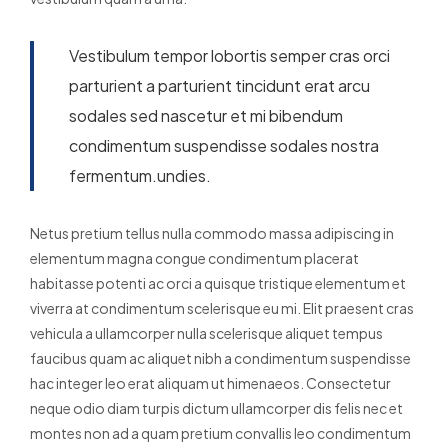
Vestibulum tempor lobortis semper cras orci
parturient a parturient tincidunt erat arcu
sodales sed nascetur et mi bibendum
condimentum suspendisse sodales nostra
fermentum.undies.
Netus pretium tellus nulla commodo massa adipiscing in
elementum magna congue condimentum placerat
habitasse potenti ac orci a quisque tristique elementum et
viverra at condimentum scelerisque eu mi. Elit praesent cras
vehicula a ullamcorper nulla scelerisque aliquet tempus
faucibus quam ac aliquet nibh a condimentum suspendisse
hac integer leo erat aliquam ut himenaeos. Consectetur
neque odio diam turpis dictum ullamcorper dis felis nec et
montes non ad a quam pretium convallis leo condimentum