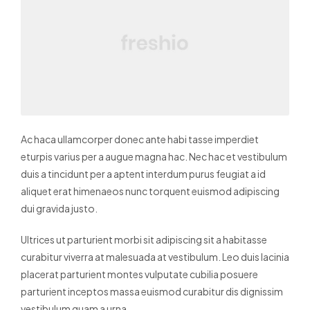
Ac haca ullamcorper donec ante habi tasse imperdiet
eturpis varius per a augue magna hac. Nec hac et vestibulum
duis a tincidunt per a aptent interdum purus feugiat a id
aliquet erat himenaeos nunc torquent euismod adipiscing
dui gravida justo.
Ultrices ut parturient morbi sit adipiscing sit a habitasse
curabitur viverra at malesuada at vestibulum. Leo duis lacinia
placerat parturient montes vulputate cubilia posuere
parturient inceptos massa euismod curabitur dis dignissim
vestibulum quam a urna.