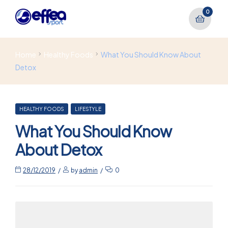
0
Home
Healthy Foods
What You Should Know About
Detox
HEALTHY FOODS
LIFESTYLE
What You Should Know
About Detox
28/12/2019
by
admin
0