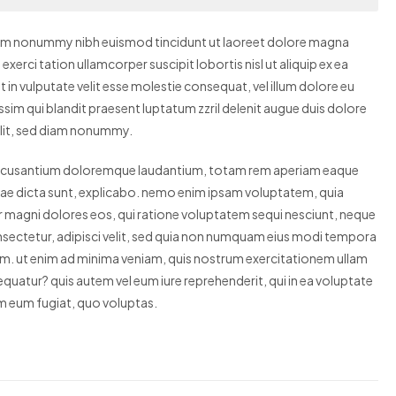
diam nonummy nibh euismod tincidunt ut laoreet dolore magna
xerci tation ullamcorper suscipit lobortis nisl ut aliquip ex ea
in vulputate velit esse molestie consequat, vel illum dolore eu
issim qui blandit praesent luptatum zzril delenit augue duis dolore
elit, sed diam nonummy.
em accusantium doloremque laudantium, totam rem aperiam eaque
 vitae dicta sunt, explicabo. nemo enim ipsam voluptatem, quia
ur magni dolores eos, qui ratione voluptatem sequi nesciunt, neque
nsectetur, adipisci velit, sed quia non numquam eius modi tempora
m. ut enim ad minima veniam, quis nostrum exercitationem ullam
quatur? quis autem vel eum iure reprehenderit, qui in ea voluptate
rem eum fugiat, quo voluptas.