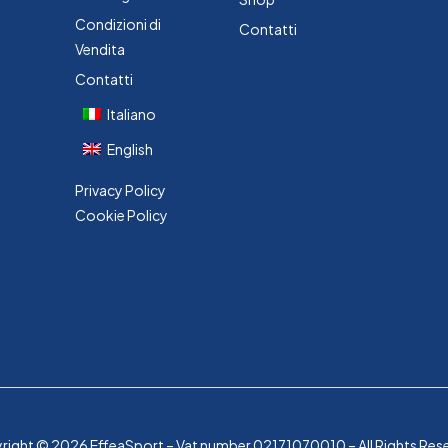
Condizioni di
Contatti
Vendita
Contatti
Italiano
English
Privacy Policy
Cookie Policy
ight © 2026 EffeaSport – Vat number 02171070010 – All Rights Res