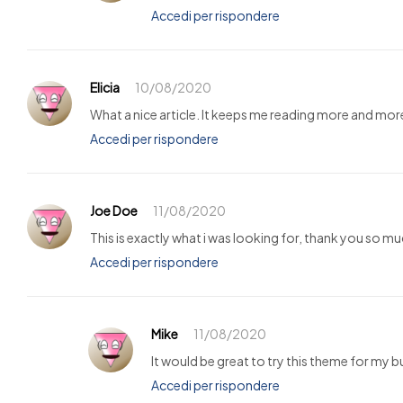
Accedi per rispondere
Elicia
10/08/2020
What a nice article. It keeps me reading more and mor
Accedi per rispondere
Joe Doe
11/08/2020
This is exactly what i was looking for, thank you so mu
Accedi per rispondere
Mike
11/08/2020
It would be great to try this theme for my 
Accedi per rispondere