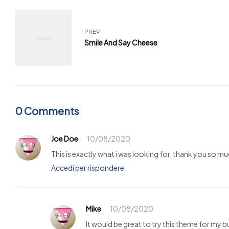
PREV
Smile And Say Cheese
0 Comments
Joe Doe
10/08/2020
This is exactly what i was looking for, thank you so mu
Accedi per rispondere
Mike
10/08/2020
It would be great to try this theme for my 