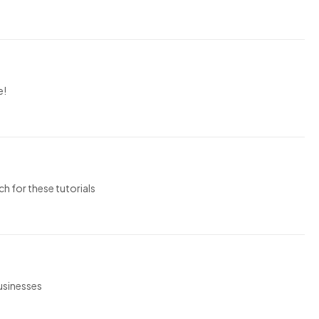
e!
ch for these tutorials
businesses