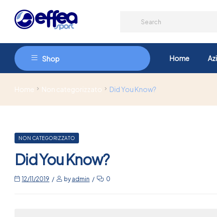
Home
Az
Shop
Home
Non categorizzato
Did You Know?
NON CATEGORIZZATO
Did You Know?
12/11/2019
by
admin
0