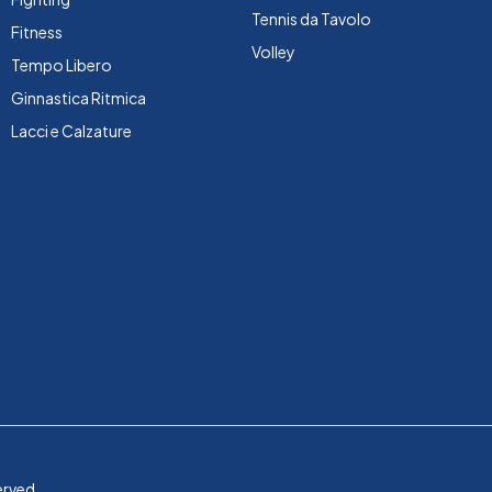
Tennis da Tavolo
Fitness
Volley
Tempo Libero
Ginnastica Ritmica
Lacci e Calzature
erved.