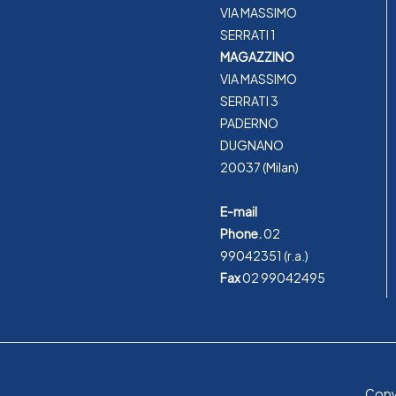
VIA MASSIMO
SERRATI 1
MAGAZZINO
VIA MASSIMO
SERRATI 3
PADERNO
DUGNANO
20037 (Milan)
E-mail
Phone.
02
99042351
(r.a.)
Fax
02 99042495
Copyr