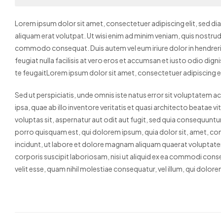
Lorem ipsum dolor sit amet, consectetuer adipiscing elit, sed 
aliquam erat volutpat. Ut wisi enim ad minim veniam, quis nostrud e
commodo consequat. Duis autem vel eum iriure dolor in hendrerit 
feugiat nulla facilisis at vero eros et accumsan et iusto odio dign
te feugaitLorem ipsum dolor sit amet, consectetuer adipiscing 
Sed ut perspiciatis, unde omnis iste natus error sit voluptat
ipsa, quae ab illo inventore veritatis et quasi architecto beatae
voluptas sit, aspernatur aut odit aut fugit, sed quia consequunt
porro quisquam est, qui dolorem ipsum, quia dolor sit, amet, co
incidunt, ut labore et dolore magnam aliquam quaerat voluptate
corporis suscipit laboriosam, nisi ut aliquid ex ea commodi conse
velit esse, quam nihil molestiae consequatur, vel illum, qui dolo