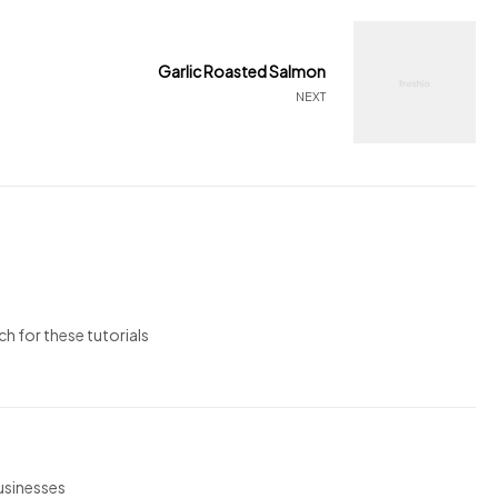
Garlic Roasted Salmon
NEXT
ch for these tutorials
businesses