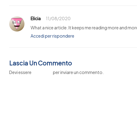
Elicia
11/08/2020
What a nice article. It keeps me reading more and mor
Accedi per rispondere
Lascia Un Commento
Devi essere
connesso
per inviare un commento.