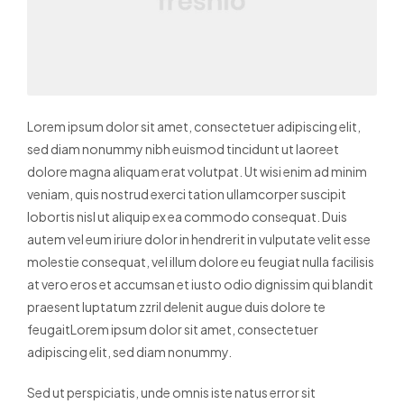
Lorem ipsum dolor sit amet, consectetuer adipiscing elit,
sed diam nonummy nibh euismod tincidunt ut laoreet
dolore magna aliquam erat volutpat. Ut wisi enim ad minim
veniam, quis nostrud exerci tation ullamcorper suscipit
lobortis nisl ut aliquip ex ea commodo consequat. Duis
autem vel eum iriure dolor in hendrerit in vulputate velit esse
molestie consequat, vel illum dolore eu feugiat nulla facilisis
at vero eros et accumsan et iusto odio dignissim qui blandit
praesent luptatum zzril delenit augue duis dolore te
feugaitLorem ipsum dolor sit amet, consectetuer
adipiscing elit, sed diam nonummy.
Sed ut perspiciatis, unde omnis iste natus error sit