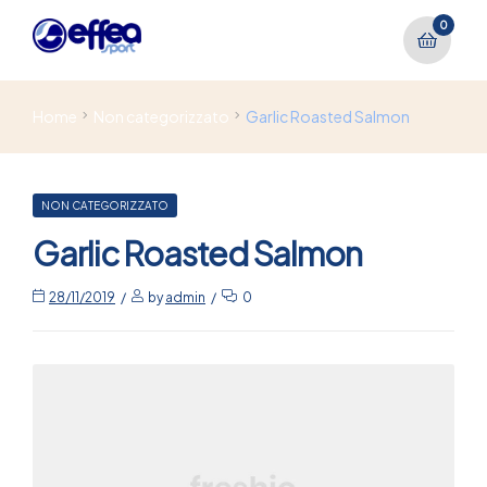
0
Home
Non categorizzato
Garlic Roasted Salmon
NON CATEGORIZZATO
Garlic Roasted Salmon
28/11/2019
by
admin
0