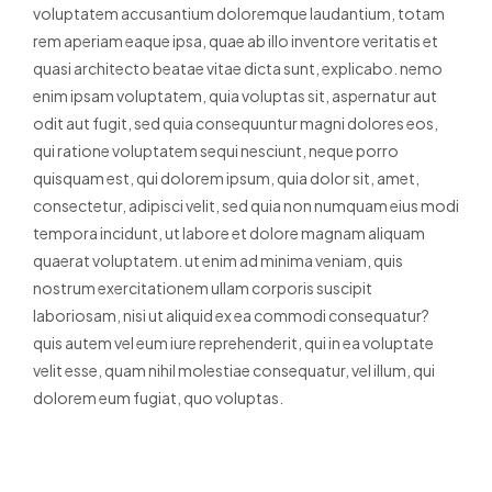
voluptatem accusantium doloremque laudantium, totam
rem aperiam eaque ipsa, quae ab illo inventore veritatis et
quasi architecto beatae vitae dicta sunt, explicabo. nemo
enim ipsam voluptatem, quia voluptas sit, aspernatur aut
odit aut fugit, sed quia consequuntur magni dolores eos,
qui ratione voluptatem sequi nesciunt, neque porro
quisquam est, qui dolorem ipsum, quia dolor sit, amet,
consectetur, adipisci velit, sed quia non numquam eius modi
tempora incidunt, ut labore et dolore magnam aliquam
quaerat voluptatem. ut enim ad minima veniam, quis
nostrum exercitationem ullam corporis suscipit
laboriosam, nisi ut aliquid ex ea commodi consequatur?
quis autem vel eum iure reprehenderit, qui in ea voluptate
velit esse, quam nihil molestiae consequatur, vel illum, qui
dolorem eum fugiat, quo voluptas.