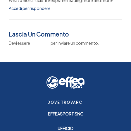
What a nice article. It keeps me reading more and more!
Accedi per rispondere
Lascia Un Commento
Devi essere
connesso
per inviare un commento.
DOVE TROVARCI
EFFEASPORT SNC
UFFICIO