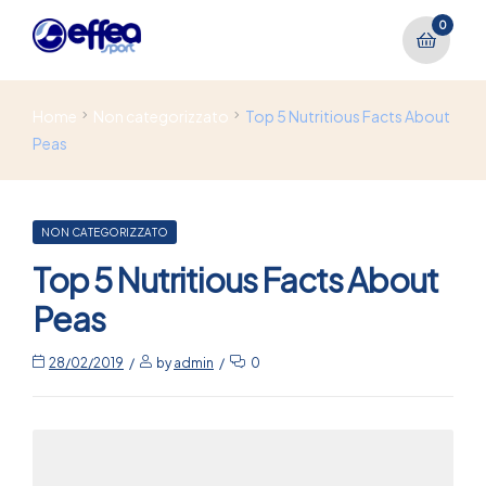
0
Home
Non categorizzato
Top 5 Nutritious Facts About
Peas
NON CATEGORIZZATO
Top 5 Nutritious Facts About
Peas
28/02/2019
by
admin
0