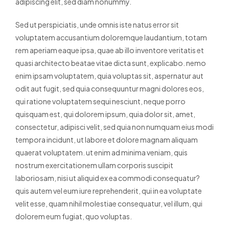
adipiscing elit, sed diam nonummy.
Sed ut perspiciatis, unde omnis iste natus error sit
voluptatem accusantium doloremque laudantium, totam
rem aperiam eaque ipsa, quae ab illo inventore veritatis et
quasi architecto beatae vitae dicta sunt, explicabo. nemo
enim ipsam voluptatem, quia voluptas sit, aspernatur aut
odit aut fugit, sed quia consequuntur magni dolores eos,
qui ratione voluptatem sequi nesciunt, neque porro
quisquam est, qui dolorem ipsum, quia dolor sit, amet,
consectetur, adipisci velit, sed quia non numquam eius modi
tempora incidunt, ut labore et dolore magnam aliquam
quaerat voluptatem. ut enim ad minima veniam, quis
nostrum exercitationem ullam corporis suscipit
laboriosam, nisi ut aliquid ex ea commodi consequatur?
quis autem vel eum iure reprehenderit, qui in ea voluptate
velit esse, quam nihil molestiae consequatur, vel illum, qui
dolorem eum fugiat, quo voluptas.