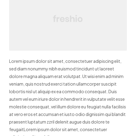
Lorem ipsum dolor sit amet, consectetuer adipiscing elit,
sed diam nonummy nibh euismod tincidunt ut laoreet
dolore magna aliquam erat volutpat. Ut wisi enim ad minim
veniam, quis nostrud exerci tation ullamcorper suscipit
lobortis nisl ut aliquip ex ea commodo consequat. Duis
autem vel eum iriure dolor in hendrerit in vulputate velit esse
molestie consequat, vel illum dolore eu feugiat nulla facilisis
at vero eros et accumsan et iusto odio dignissim qui blandit
praesent luptatum zzril delenit augue duis dolore te
feugaitLorem ipsum dolor sit amet, consectetuer