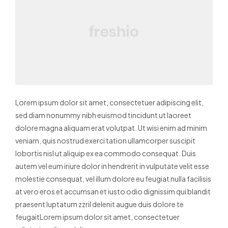
Lorem ipsum dolor sit amet, consectetuer adipiscing elit,
sed diam nonummy nibh euismod tincidunt ut laoreet
dolore magna aliquam erat volutpat. Ut wisi enim ad minim
veniam, quis nostrud exerci tation ullamcorper suscipit
lobortis nisl ut aliquip ex ea commodo consequat. Duis
autem vel eum iriure dolor in hendrerit in vulputate velit esse
molestie consequat, vel illum dolore eu feugiat nulla facilisis
at vero eros et accumsan et iusto odio dignissim qui blandit
praesent luptatum zzril delenit augue duis dolore te
feugaitLorem ipsum dolor sit amet, consectetuer