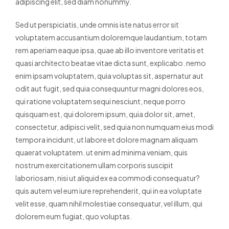
adipiscing elit, sed diam nonummy.
Sed ut perspiciatis, unde omnis iste natus error sit
voluptatem accusantium doloremque laudantium, totam
rem aperiam eaque ipsa, quae ab illo inventore veritatis et
quasi architecto beatae vitae dicta sunt, explicabo. nemo
enim ipsam voluptatem, quia voluptas sit, aspernatur aut
odit aut fugit, sed quia consequuntur magni dolores eos,
qui ratione voluptatem sequi nesciunt, neque porro
quisquam est, qui dolorem ipsum, quia dolor sit, amet,
consectetur, adipisci velit, sed quia non numquam eius modi
tempora incidunt, ut labore et dolore magnam aliquam
quaerat voluptatem. ut enim ad minima veniam, quis
nostrum exercitationem ullam corporis suscipit
laboriosam, nisi ut aliquid ex ea commodi consequatur?
quis autem vel eum iure reprehenderit, qui in ea voluptate
velit esse, quam nihil molestiae consequatur, vel illum, qui
dolorem eum fugiat, quo voluptas.