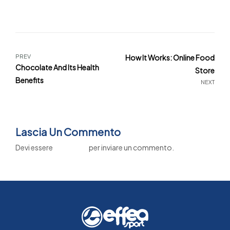
PREV
How It Works: Online Food
Chocolate And Its Health
Store
Benefits
NEXT
Lascia Un Commento
Devi essere
connesso
per inviare un commento.