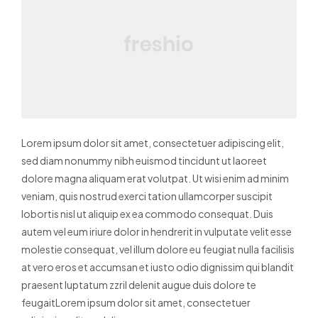
Lorem ipsum dolor sit amet, consectetuer adipiscing elit,
sed diam nonummy nibh euismod tincidunt ut laoreet
dolore magna aliquam erat volutpat. Ut wisi enim ad minim
veniam, quis nostrud exerci tation ullamcorper suscipit
lobortis nisl ut aliquip ex ea commodo consequat. Duis
autem vel eum iriure dolor in hendrerit in vulputate velit esse
molestie consequat, vel illum dolore eu feugiat nulla facilisis
at vero eros et accumsan et iusto odio dignissim qui blandit
praesent luptatum zzril delenit augue duis dolore te
feugaitLorem ipsum dolor sit amet, consectetuer