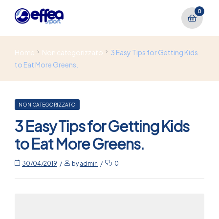
0
Home
Non categorizzato
3 Easy Tips for Getting Kids
to Eat More Greens.
NON CATEGORIZZATO
3 Easy Tips for Getting Kids
to Eat More Greens.
30/04/2019
by
admin
0