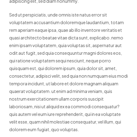
adipiscing elit, sed diam nonummy.
Sed ut perspiciatis, unde omnis iste natus error sit
voluptatem accusantium doloremque laudantium, totam
rem aperiam eaque ipsa, quae ab illo inventore veritatis et
quasi architecto beatae vitae dicta sunt, explicabo. nemo
enim ipsam voluptatem, quia voluptas sit, aspernatur aut
odit aut fugit, sed quia consequuntur magni dolores eos,
qui ratione voluptatem sequi nesciunt, neque porro
quisquam est, qui dolorem ipsum, quia dolor sit, amet,
consectetur, adipisci velit, sed quia non numquam eius modi
tempora incidunt, ut labore et dolore magnam aliquam
quaerat voluptatem. ut enim ad minima veniam, quis
nostrum exercitationem ullam corporis suscipit
laboriosam, nisi ut aliquid ex ea commodi consequatur?
quis autem vel eum iure reprehenderit, qui in ea voluptate
velit esse, quam nihil molestiae consequatur, vel illum, qui
dolorem eum fugiat, quo voluptas.