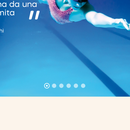
 ma da una
"
mita
hi