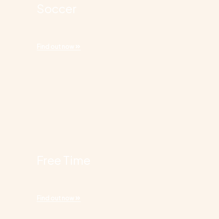
Soccer
Find out now
Free Time
Find out now