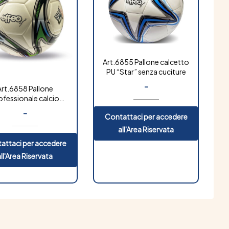
Art.6855 Pallone calcetto
PU “Star” senza cuciture
-
Art.6858 Pallone
ofessionale calcio
za cuciture “gold”
-
Contattaci per accedere
all'Area Riservata
attaci per accedere
all'Area Riservata