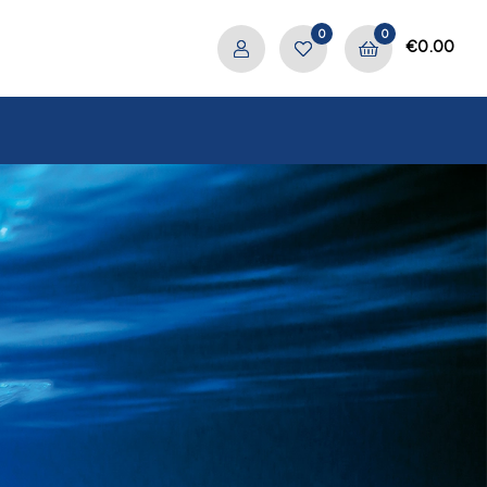
0
0
€
0.00