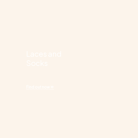
Laces and
Socks
Find out now