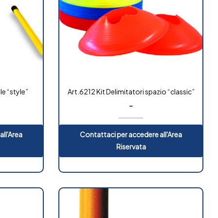
e “style”
Art.6212 Kit Delimitatori spazio “classic”
-
all'Area
Contattaci per accedere all'Area
Riservata