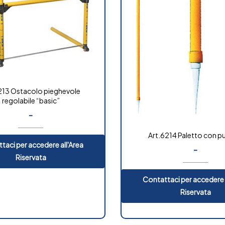
213 Ostacolo pieghevole
regolabile “basic”
-
Art.6214 Paletto con p
taci per accedere all'Area
-
Riservata
Contattaci per accedere 
Riservata