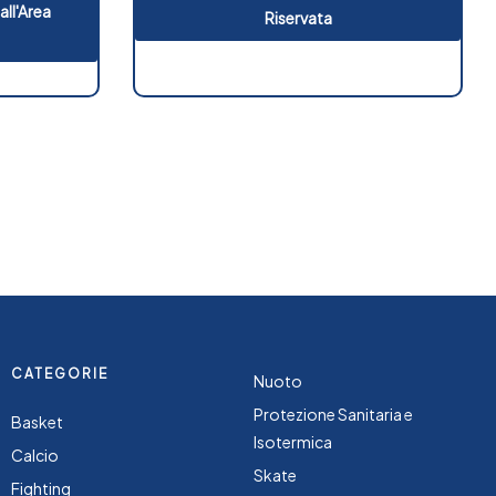
all'Area
Riservata
CATEGORIE
Nuoto
Protezione Sanitaria e
Basket
Isotermica
Calcio
Skate
Fighting