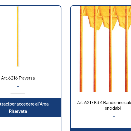
Art.6216 Traversa
-
Art.6217 Kit 4 Bandierine ca
taci per accedere all'Area
snodabili
Riservata
-