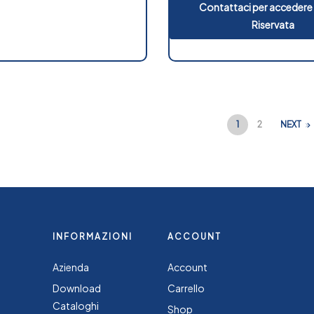
Contattaci per accedere 
Riservata
1
2
NEXT
INFORMAZIONI
ACCOUNT
Azienda
Account
Download
Carrello
Cataloghi
Shop