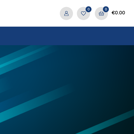
0
0
€
0.00