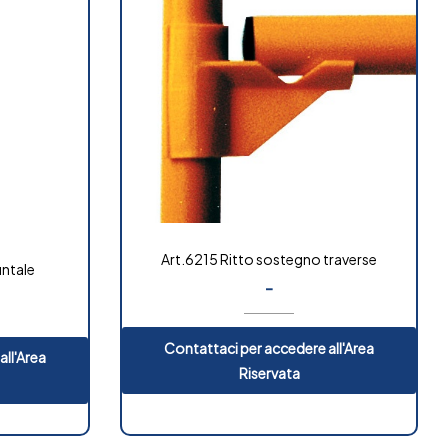
Art.6215 Ritto sostegno traverse
untale
-
Contattaci per accedere all'Area
all'Area
Riservata