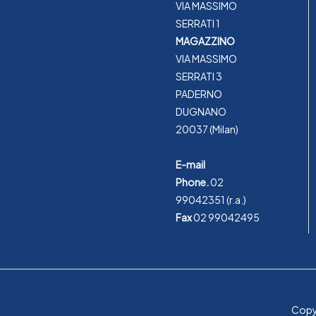
VIA MASSIMO
SERRATI 1
MAGAZZINO
VIA MASSIMO
SERRATI 3
PADERNO
DUGNANO
20037 (Milan)
E-mail
Phone.
02
99042351
(r.a.)
Fax
02 99042495
Copyr