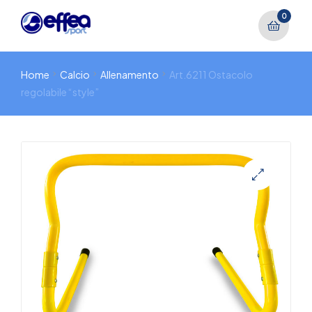
0
Home
Calcio
Allenamento
Art.6211 Ostacolo
regolabile “style”
🔍