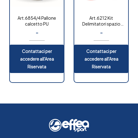
Art.6854/4 Pallone
Art.6212 Kit
calcetto PU
Delimitatori spazio
“classic”
-
-
Contattaci per
Contattaci per
accedere all'Area
accedere all'Area
Riservata
Riservata