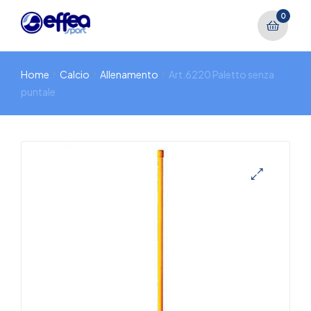
0
Home
Calcio
Allenamento
Art.6220 Paletto senza
puntale
🔍