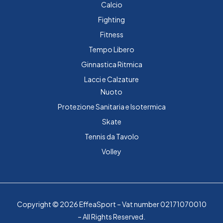
Calcio
Fighting
Fitness
Tempo Libero
Ginnastica Ritmica
Lacci e Calzature
Nuoto
Protezione Sanitaria e Isotermica
Skate
Tennis da Tavolo
Volley
Copyright © 2026 EffeaSport – Vat number 02171070010
– All Rights Reserved.