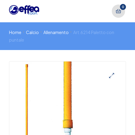
0
Home
Calcio
Allenamento
Art.6214 Paletto con
puntale
🔍