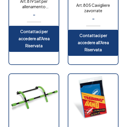
Art.819 Set per
Art.805 Cavigliere
allenamento
zavorrate
multifunzionale
-
-
Contattaci per
Contattaci per
accedere all'Area
accedere all'Area
Riservata
Riservata