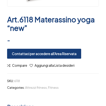
Art.6118 Materassino yoga
“new”
-
Contattaci per accedere all'Area Riservata
Compare
Aggiungi alla Lista desideri
SKU:
6118
Categories:
Attrezzi fitness
,
Fitness