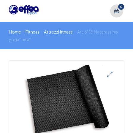
0
Home
Fitness
Attrezzi fitness
Art.6118 Materassino
yoga “new”
🔍